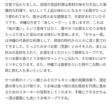
交易で伝わりました。琉球の宮廷料理は素材の味を引き出した薬
膳的な料理で、おいしくて上品な味わいになるかつお節がたっぷ
り使われており、塩分は控えめな調理法で、大変好まれていたそ
うです。 沖縄の方言で「あじくーたー」と言いますが、これは
「味が濃い」という意味ではなく、豚やかつお節などのうま味を
たっぷり含んだ深みのある味わいを意味します。「かちゅー湯」
は沖縄の代表的な料理として、琉球の時代から人々に深く愛され
てきました。たっぷりのかつお節（荒節）とみそを入れ、あとは
好みの具材を入れて、お湯を注ぐだけという簡単なスープです。
かつお節の香りとうま味がダイレクトに伝わり、その味わいはヤ
ミツキになります。また、沖縄では風邪をひいた時や二日酔いの
時に飲む人も多いといいます。
かつお節のイノシン酸とみそのグルタミン酸の相乗効果で、満足
感の得られる汁物です。うま味は食べ物の消化吸収を円滑に進め
るためのスターターの役割をしてくれます。手軽にできるかちゅ
ー湯は健康にも良いうま味スープですね。