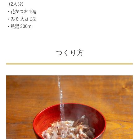
（2人分）
・花かつお 10g
・みそ 大さじ2
・熱湯 300ml
つくり方