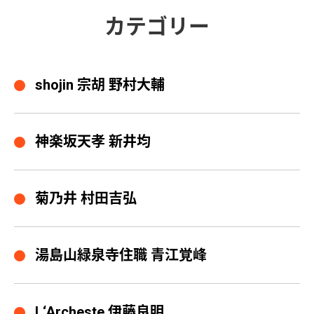
カテゴリー
shojin 宗胡 野村大輔
神楽坂天孝 新井均
菊乃井 村田吉弘
湯島山緑泉寺住職 青江覚峰
L‘Archeste 伊藤良明