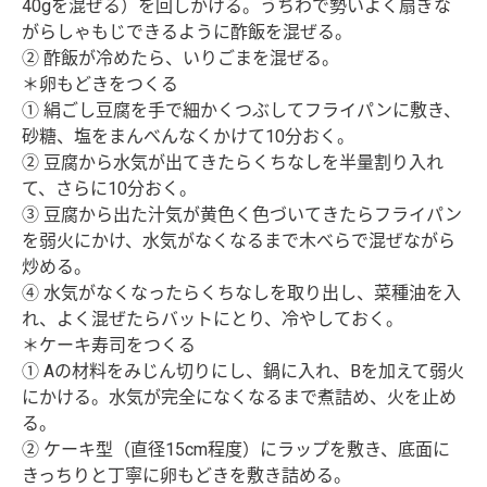
40gを混ぜる）を回しかける。うちわで勢いよく扇ぎな
がらしゃもじできるように酢飯を混ぜる。
② 酢飯が冷めたら、いりごまを混ぜる。
＊卵もどきをつくる
① 絹ごし豆腐を手で細かくつぶしてフライパンに敷き、
砂糖、塩をまんべんなくかけて10分おく。
② 豆腐から水気が出てきたらくちなしを半量割り入れ
て、さらに10分おく。
③ 豆腐から出た汁気が黄色く色づいてきたらフライパン
を弱火にかけ、水気がなくなるまで木べらで混ぜながら
炒める。
④ 水気がなくなったらくちなしを取り出し、菜種油を入
れ、よく混ぜたらバットにとり、冷やしておく。
＊ケーキ寿司をつくる
① Aの材料をみじん切りにし、鍋に入れ、Bを加えて弱火
にかける。水気が完全になくなるまで煮詰め、火を止め
る。
② ケーキ型（直径15cm程度）にラップを敷き、底面に
きっちりと丁寧に卵もどきを敷き詰める。