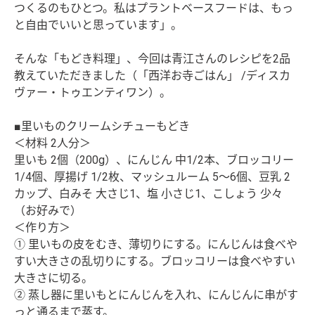
つくるのもひとつ。私はプラントベースフードは、もっ
と自由でいいと思っています」。
そんな「もどき料理」、今回は青江さんのレシピを2品
教えていただきました（「西洋お寺ごはん」 /ディスカ
ヴァー・トゥエンティワン）。
■里いものクリームシチューもどき
＜材料 2人分＞
里いも 2個（200g）、にんじん 中1/2本、ブロッコリー
1/4個、厚揚げ 1/2枚、マッシュルーム 5～6個、豆乳 2
カップ、白みそ 大さじ1、塩 小さじ1、こしょう 少々
（お好みで）
＜作り方＞
① 里いもの皮をむき、薄切りにする。にんじんは食べや
すい大きさの乱切りにする。ブロッコリーは食べやすい
大きさに切る。
② 蒸し器に里いもとにんじんを入れ、にんじんに串がす
っと通るまで蒸す。