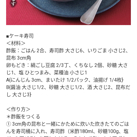
■ケーキ寿司
＜材料＞
酢飯：ごはん 2合、寿司酢 大さじ6、いりごま 小さじ2、
昆布 3cm角
卵もどき：絹ごし豆腐 2/3丁、くちなし 2個、砂糖 大さ
じ1、塩 ひとつまみ、菜種油 小さじ1
A{にんじん 3cm、まいたけ 1/2パック、油揚げ 1/4枚}
B{醤油 大さじ1/2、砂糖 大さじ1/2、酒 大さじ2、昆布だ
し 大さじ3}
＜作り方＞
＊酢飯をつくる
① 3cm角の昆布と一緒にかために炊いた炊きたてのごは
んを寿司桶に入れ、寿司酢（米酢180ml、砂糖100g、塩