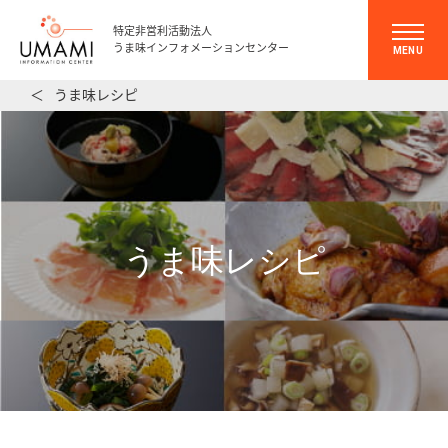
特定非営利活動法人
うま味インフォメーションセンター
MENU
＜
うま味レシピ
うま味レシピ