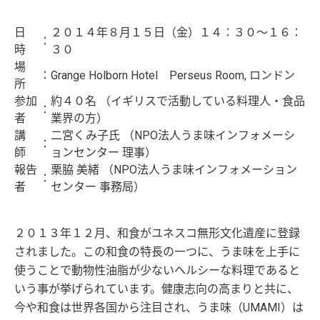
日
２０１４年８月１５日（金）１４：３０～１６：
：
時
３０
場
：
Grange Holborn Hotel Perseus Room, ロンドン
所
参加
約４０名 （イギリスで活動している料理人・食品
：
者
業界の方）
講
二宮くみ子氏 （NPO法人うま味インフォメーシ
：
師
ョンセンター 理事）
報告
栗脇 美緒 （NPO法人うま味インフォメーション
：
者
センター 事務局）
２０１３年１２月、和食がユネスコ無形文化遺産に登録
されました。この和食の特長の一つに、うま味を上手に
使うことで動物性油脂が少ないヘルシーな料理であると
いう事が挙げられています。健康志向の高まりと共に、
今や和食は世界各国から注目され、うま味（UMAMI）は