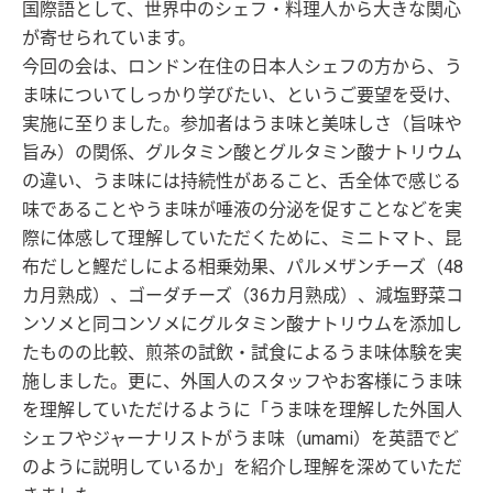
国際語として、世界中のシェフ・料理人から大きな関心
が寄せられています。
今回の会は、ロンドン在住の日本人シェフの方から、う
ま味についてしっかり学びたい、というご要望を受け、
実施に至りました。参加者はうま味と美味しさ（旨味や
旨み）の関係、グルタミン酸とグルタミン酸ナトリウム
の違い、うま味には持続性があること、舌全体で感じる
味であることやうま味が唾液の分泌を促すことなどを実
際に体感して理解していただくために、ミニトマト、昆
布だしと鰹だしによる相乗効果、パルメザンチーズ（48
カ月熟成）、ゴーダチーズ（36カ月熟成）、減塩野菜コ
ンソメと同コンソメにグルタミン酸ナトリウムを添加し
たものの比較、煎茶の試飲・試食によるうま味体験を実
施しました。更に、外国人のスタッフやお客様にうま味
を理解していただけるように「うま味を理解した外国人
シェフやジャーナリストがうま味（umami）を英語でど
のように説明しているか」を紹介し理解を深めていただ