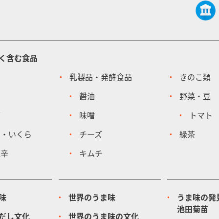
く含む食品
乳製品・発酵食品
きのこ類
醤油
野菜・豆
節
味噌
トマト
ア・いくら
チーズ
緑茶
塩辛
キムチ
味
世界のうま味
うま味の発
池田菊苗
だし文化
世界のうま味の文化