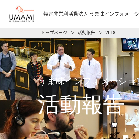
特定非営利活動法人
うま味インフォメーシ
トップページ
＞
活動報告
＞
2018
うま味インフォメーショ
活動報告