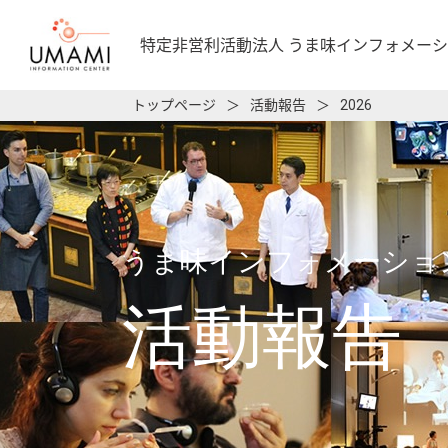
特定非営利活動法人
うま味インフォメーシ
トップページ
＞
活動報告
＞
2026
うま味インフォメーショ
活動報告