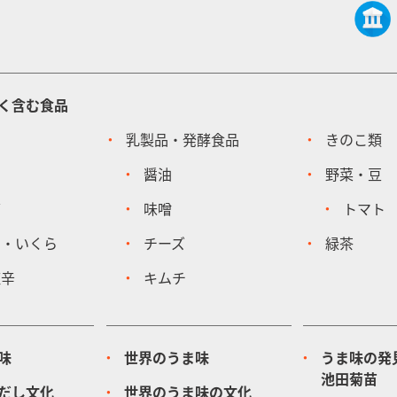
く含む食品
乳製品・発酵食品
きのこ類
醤油
野菜・豆
節
味噌
トマト
ア・いくら
チーズ
緑茶
塩辛
キムチ
味
世界のうま味
うま味の発
池田菊苗
だし文化
世界のうま味の文化