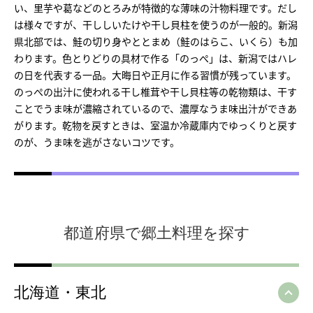
い、里芋や葛などのとろみが特徴的な薄味の汁物料理です。だし
は様々ですが、干ししいたけや干し貝柱を使うのが一般的。新潟
県北部では、鮭の切り身やととまめ（鮭のはらこ、いくら）も加
わります。色とりどりの具材で作る「のっぺ」は、新潟ではハレ
の日を代表する一品。大晦日や正月に作る習慣が残っています。
のっぺの出汁に使われる干し椎茸や干し貝柱等の乾物類は、干す
ことでうま味が濃縮されているので、濃厚なうま味出汁ができあ
がります。乾物を戻すときは、室温か冷蔵庫内でゆっくりと戻す
のが、うま味を逃がさないコツです。
都道府県で郷土料理を探す
北海道・東北